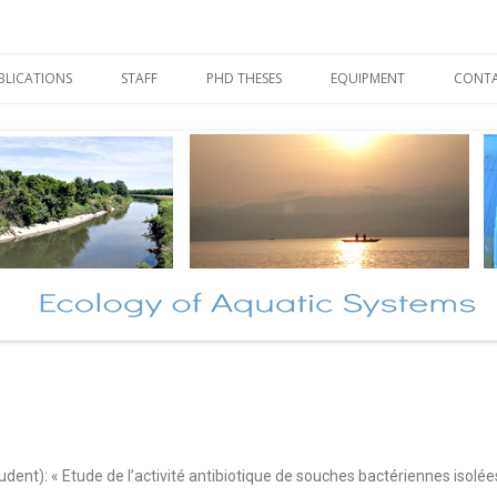
es Aquatiques – Université Libre d
Skip to content
BLICATIONS
STAFF
PHD THESES
EQUIPMENT
CONT
dent): « Etude de l’activité antibiotique de souches bactériennes isolé