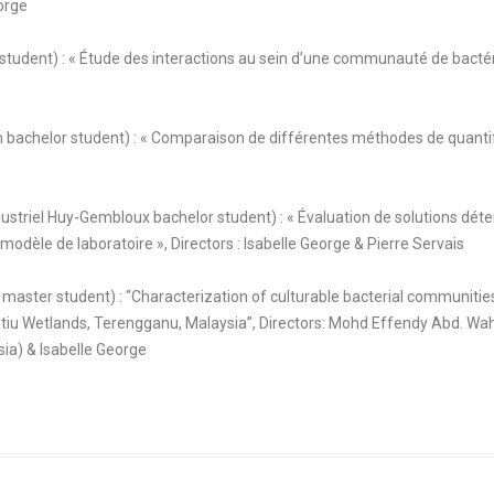
eorge
tudent) : « Étude des interactions au sein d’une communauté de bactéries
n bachelor student) : « Comparaison de différentes méthodes de quantif
ndustriel Huy-Gembloux bachelor student) : « Évaluation de solutions d
 modèle de laboratoire », Directors : Isabelle George & Pierre Servais
ter student) : “Characterization of culturable bacterial communities 
Setiu Wetlands, Terengganu, Malaysia”, Directors: Mohd Effendy Abd. Wah
ia) & Isabelle George