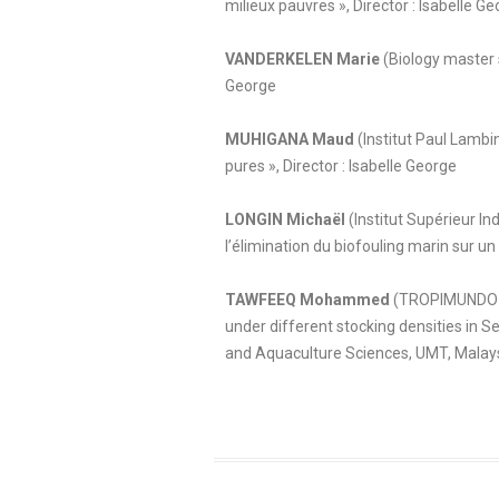
milieux pauvres », Director : Isabelle G
VANDERKELEN Marie
(Biology master s
George
MUHIGANA Maud
(Institut Paul Lambi
pures », Director : Isabelle George
LONGIN Michaël
(Institut Supérieur I
l’élimination du biofouling marin sur un
TAWFEEQ Mohammed
(TROPIMUNDO mas
under different stocking densities in 
and Aquaculture Sciences, UMT, Malays